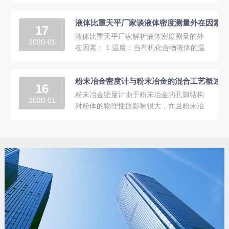
度上升或下降时，由于热胀冷缩的关系，
液体的体积会膨胀或缩小，则液体的密度
液体比重天平厂家谈液体密度测量外在因素
亦随之减小或增大。...
17
液体比重天平厂家解析液体密度测量的外
2020-01
在因素： 1.温度：当有机化合物液体的温
度上升或下降时，由于热胀冷缩的关系，
液体的体积会膨胀或缩小，则液体的密度
粉末冶金密度计与粉末冶金的混合工艺概述
亦随之减小或增大。...
16
粉末冶金密度计由于粉末冶金的孔隙结构
2020-01
对粉体的物理性质影响很大，而且粉末冶
金产品根据其需求是以体密度、湿密度、
视孔隙率、含油率等为主要的认定标准，
所以对于成形胚体和粉末冶金密度计由于
粉末冶金的孔隙结构对粉体的物理性质影
响很大，而且粉末冶金产品根据其需求是
以体密度、湿密度、视孔隙率、含油率等
为主要的认定标准，所以对于成形胚体
和...