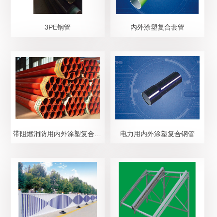
3PE钢管
内外涂塑复合套管
带阻燃消防用内外涂塑复合钢管
电力用内外涂塑复合钢管