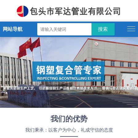
网站导航
我们的优势
我们秉承：以客户为中心，礼成守信的态度