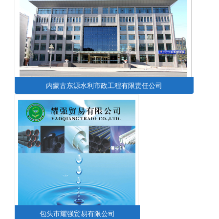
内蒙古东源水利市政工程有限责任公司
...
包头市耀强贸易有限公司