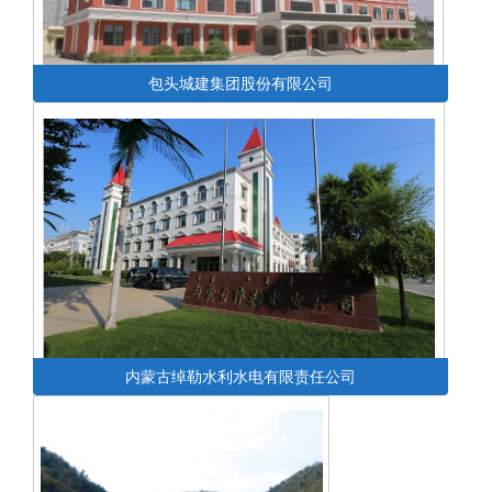
包头城建集团股份有限公司
...
内蒙古绰勒水利水电有限责任公司
...