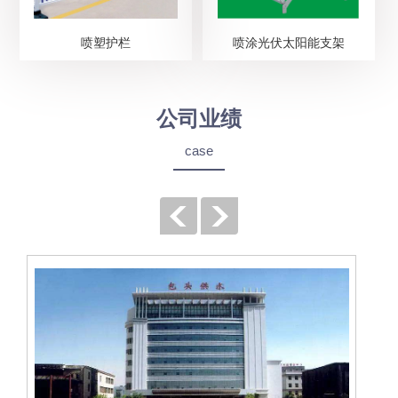
喷塑护栏
喷涂光伏太阳能支架
公司业绩
case