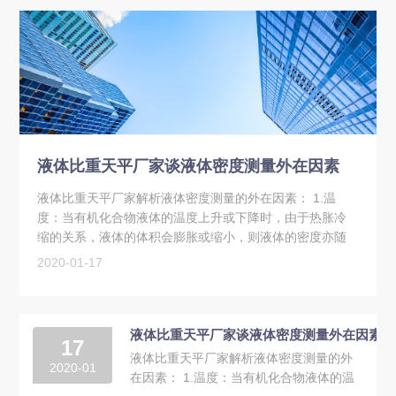
液体比重天平厂家谈液体密度测量外在因素
液体比重天平厂家解析液体密度测量的外在因素： 1.温
度：当有机化合物液体的温度上升或下降时，由于热胀冷
缩的关系，液体的体积会膨胀或缩小，则液体的密度亦随
之减小或增大。...
2020-01-17
液体比重天平厂家谈液体密度测量外在因素
17
液体比重天平厂家解析液体密度测量的外
2020-01
在因素： 1.温度：当有机化合物液体的温