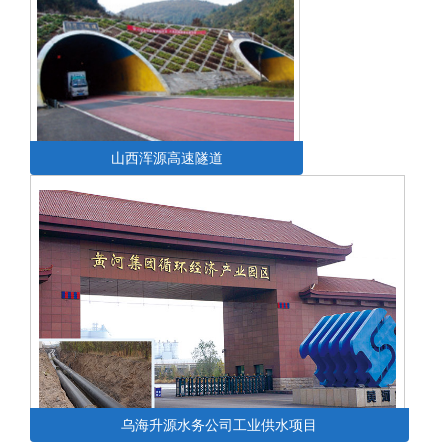
山西浑源高速隧道
...
乌海升源水务公司工业供水项目