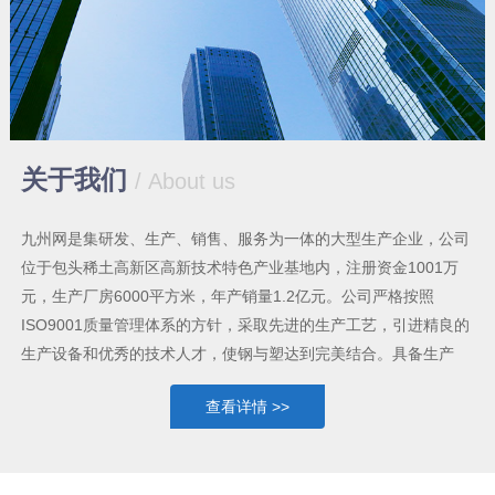
关于我们
/ About us
九州网是集研发、生产、销售、服务为一体的大型生产企业，公司
位于包头稀土高新区高新技术特色产业基地内，注册资金1001万
元，生产厂房6000平方米，年产销量1.2亿元。公司严格按照
ISO9001质量管理体系的方针，采取先进的生产工艺，引进精良的
生产设备和优秀的技术人才，使钢与塑达到完美结合。具备生产
DN15MM-1600MM涂塑钢管、3PE、TPEP等环保型管道及配套管
查看详情 >>
件;防腐、耐酸、耐碱、耐侵蚀、无毒、无辐射，广泛应用于给水、
工业、煤矿、军工、核电、航空、消防、通信、电力及其它优质建
筑工程，是二十一世纪管材更新换代的绿色产品。公司自主研发的